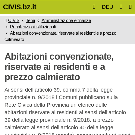
CIVIS.bz.it
DEU
Vai
CIVIS
Temi
Amministrazione e finanze
al
Pubblicazioni istituzionali
Abitazioni convenzionate, riservate ai residenti e a prezzo
contenuto
calmierato
principale
Abitazioni convenzionate,
riservate ai residenti e a
prezzo calmierato
Ai sensi dell’articolo 39, comma 7 della legge
provinciale n. 9/2018 i Comuni pubblicano sulla
Rete Civica della Provincia un elenco delle
abitazioni riservate ai residenti ai sensi dell’articolo
39 della legge provinciale n. 9/2018, a prezzo
calmierato ai sensi dell’articolo 40 della legge
provinciale n. 9/2018 nonché convenzionate ai sensi